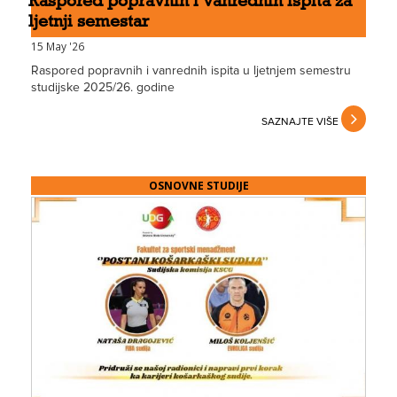
Raspored popravnih i vanrednih ispita za
ljetnji semestar
15 May '26
Raspored popravnih i vanrednih ispita u ljetnjem semestru
studijske 2025/26. godine
SAZNAJTE VIŠE
OSNOVNE STUDIJE